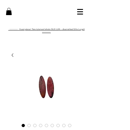
:::::::::::::: Ilusat päeva! Tere tulemast lehele SILE LUIK – disainehted Sille Luigalt
::::::::::::::