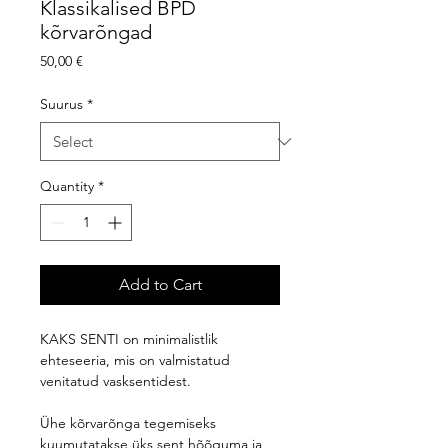
Klassikalised BPD
kõrvarõngad
Price
50,00 €
Suurus
*
Quantity
*
Add to Cart
KAKS SENTI on minimalistlik
ehteseeria, mis on valmistatud
venitatud vasksentidest.
Ühe kõrvarõnga tegemiseks
kuumutatakse üks sent hõõguma ja