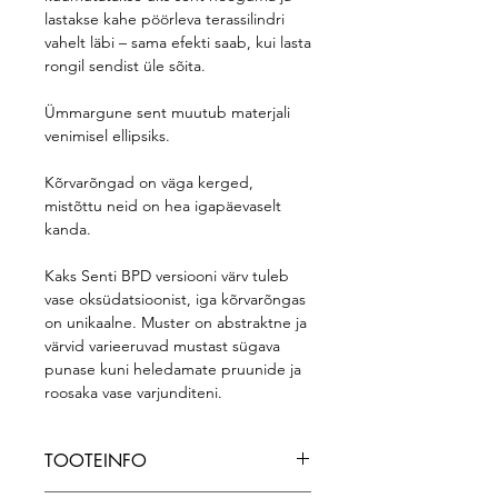
lastakse kahe pöörleva terassilindri
vahelt läbi – sama efekti saab, kui lasta
rongil sendist üle sõita.
Ümmargune sent muutub materjali
venimisel ellipsiks.
Kõrvarõngad on väga kerged,
mistõttu neid on hea igapäevaselt
kanda.
Kaks Senti BPD versiooni värv tuleb
vase oksüdatsioonist, iga kõrvarõngas
on unikaalne. Muster on abstraktne ja
värvid varieeruvad mustast sügava
punase kuni heledamate pruunide ja
roosaka vase varjunditeni.
TOOTEINFO