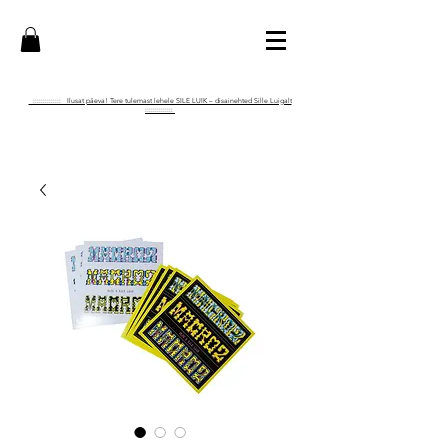
:::::::::::::: Ilusat päeva! Tere tulemast lehele SILE LUIK – disainehted Sille Luigalt
::::::::::::::