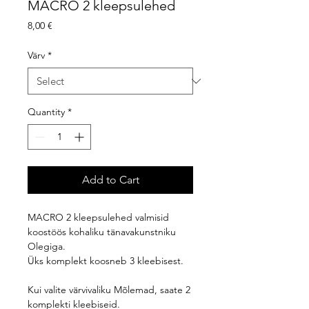
MACRO 2 kleepsulehed
Price
8,00 €
Värv
*
Quantity
*
Add to Cart
MACRO 2 kleepsulehed valmisid
koostöös kohaliku tänavakunstniku
Olegiga.
Üks komplekt koosneb 3 kleebisest.
Kui valite värvivaliku Mõlemad, saate 2
komplekti kleebiseid.